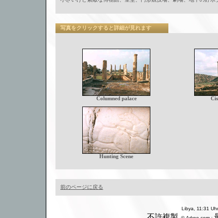
写真をクリックすると詳細が見れます
Columned palace
Ci
Hunting Scene
前のページに戻る
Libya, 11:31 
不許複製
. © Arkno.com :