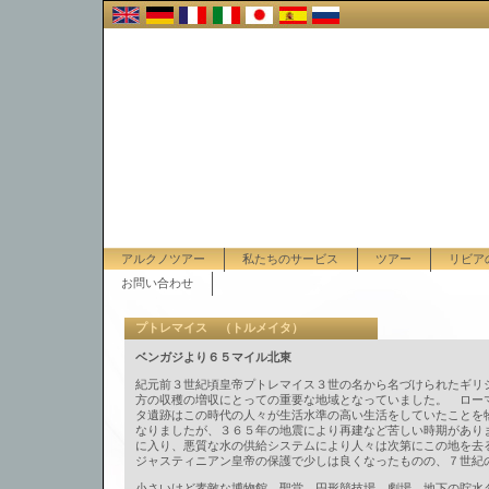
アルクノツアー
私たちのサービス
ツアー
リビア
お問い合わせ
プトレマイス （トルメイタ）
ベンガジより６５マイル北東
紀元前３世紀頃皇帝プトレマイス３世の名から名づけられたギリ
方の収穫の増収にとっての重要な地域となっていました。 ロー
タ遺跡はこの時代の人々が生活水準の高い生活をしていたことを
なりましたが、３６５年の地震により再建など苦しい時期があり
に入り、悪質な水の供給システムにより人々は次第にこの地を去
ジャスティニアン皇帝の保護で少しは良くなったものの、７世紀
小さいけど素敵な博物館、聖堂、円形競技場、劇場、地下の貯水