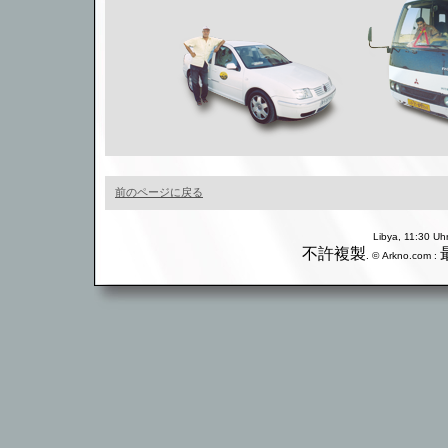
前のページに戻る
Libya, 11:30 
不許複製
. © Arkno.com :