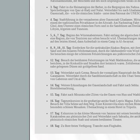
Nationalmuseums, der Moscheen und des noch ursprünglichen Souks in der
3. Tag:
Fahrt in die Heimatregion der Berber, in die Bergregion des Nafusa
Speicherburgen von Qasr al-Hadj und Nalut. Weiterfahrt bis nach Ghadame
Oasenstadt, die - wie die römischen Städte - unter dem Patronat der UNESC
4. Tag:
Stadtführung in der verzauberten alten Oasenstadt Ghadames. Mitt
einem der traditionellen Privathäuser in der Altstadt. Am Nachmittag Fahrt
Ghul, dem Überrest eines römischen Forts und in die Sanddünen am Dreil
Libyen, Algerien und Tunesien.
5., 6., 7. Tag:
Beginn des Wüstenabenteuers. Fahrt entlang der algerischen 
eine Region, die von Touristen nur selten besucht wird. Übernachtungen in
auf den letzten Abend, dann Aufenthalt in einem Camp in Al-Awaynat.
8., 9., 10., 11. Tag:
Entdecken Sie die spektakuläre Akakus-Region, mit ihre
Sand und den bizarren Felsformationen, durch die Jahrhunderte vom Wind 
Sie besuchen einige der schönsten Felszeichnungen aus prähistorischer Zei
12. Tag:
Besuch der berühmten Felsritzungen im Wadi Mathkendous, die au
berichten, in der Krokodile und Straußen dort heimisch waren. Zeltüberna
nahe gelegenen Dünen mit goldgelbem Sand.
13. Tag:
Weiterfahrt nach Germa. Besuch der vormaligen Hauptstadt des Re
Garamanten. Weiterfahrt durch die Sanddünenlandschaft zu den Ubari See
von Gaberoun und Um al-Ma.
14. Tag:
Weitere Erkundungen der Oasenlandschaft und Fahrt nach Sebha.
Hotelübernachtung,
15. Tag:
Fahrt nach Misurata oder Zliten via der Oasen von Hun und Wadd
16. Tag:
Tagesexkursion in die großartige antike Stadt Leptis Magna. Falls
Besuch der Villa Selene auf dem Weg. Einer Küstenvilla eines reichen Röm
besonders schönen Mosaiken. Übernachtung in einem Hotel in Tripolis.
17. Tag:
Exkursion in das kleine Museum von Janzour mit seinen besterha
Katakomben aus phönizischer Zeit und Weiterfahrt nach Sabratha, der anti
phönizisch-römischen Stadt und seinem berühmten Theater.
18. Tag:
Zu Ihrer freien Verfügung. Transfer zum Flughafen.