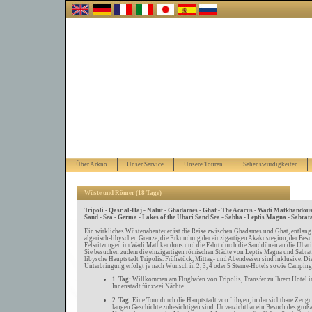
Über Arkno
Unser Service
Unsere Touren
Sehenswürdigkeiten
Wüste und Römer (18 Tage)
Tripoli - Qasr al-Haj - Nalut - Ghadames - Ghat - The Acacus - Wadi Matkhandou
Sand - Sea - Germa - Lakes of the Ubari Sand Sea - Sabha - Leptis Magna - Sabrata
Ein wirkliches Wüstenabenteuer ist die Reise zwischen Ghadames und Ghat, entlang
algerisch-libyschen Grenze, die Erkundung der einzigartigen Akakusregion, der Besu
Felsritzungen im Wadi Mathkendous und die Fahrt durch die Sanddünen an die Ubar
Sie besuchen zudem die einzigartigen römischen Städte von Leptis Magna und Sabrat
libysche Hauptstadt Tripolis. Frühstück, Mittag- und Abendessen sind inklusive. Di
Unterbringung erfolgt je nach Wunsch in 2, 3, 4 oder 5 Sterne-Hotels sowie Camping
1. Tag:
Willkommen am Flughafen von Tripolis, Transfer zu Ihrem Hotel i
Innenstadt für zwei Nächte.
2. Tag:
Eine Tour durch die Hauptstadt von Libyen, in der sichtbare Zeugni
langen Geschichte zubesichtigen sind. Unverzichtbar ein Besuch des groß